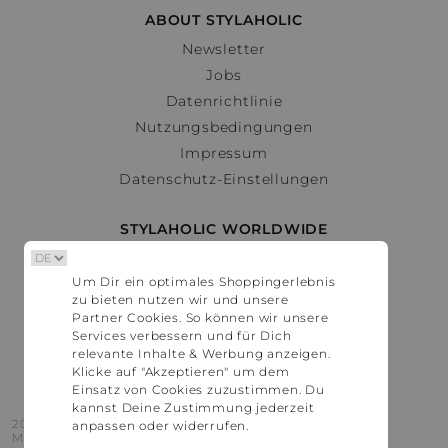
ABOUT STYLAHOLIC
Newsletter
Jobs
Datenrichtlinie
Nutzungsbedingungen
Impressum
Datenschutz-Einstellungen
STYLAHOLIC WORLDWIDE
Deutschland
Um Dir ein optimales Shoppingerlebnis
Österreich
zu bieten nutzen wir und unsere
Schweiz
Partner Cookies. So können wir unsere
France
Services verbessern und für Dich
relevante Inhalte & Werbung anzeigen.
United States
Klicke auf "Akzeptieren" um dem
Einsatz von Cookies zuzustimmen. Du
kannst Deine Zustimmung jederzeit
2016 - 2026 © Stylaholic.
anpassen oder widerrufen.
Made for you with love in munich.