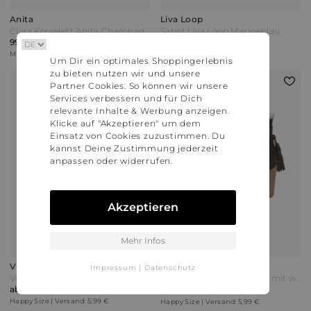
Anita
Liva Loop
Clara Korselett Anita Champagner Gelb
Sabot Liva Loop Marineblau
99,95 €
39,99 €
Miamoda | Versand: 5,95 €
Miamoda | Versand: 5,95 €
Um Dir ein optimales Shoppingerlebnis
zu bieten nutzen wir und unsere
Partner Cookies. So können wir unsere
25%
Services verbessern und für Dich
relevante Inhalte & Werbung anzeigen.
Klicke auf "Akzeptieren" um dem
Einsatz von Cookies zuzustimmen. Du
kannst Deine Zustimmung jederzeit
anpassen oder widerrufen.
Akzeptieren
Mehr Infos
Vital
Wenz
Impressum
|
Datenschutz
Vital Pantolette Schwarz/Grün
WENZ Plateaustiefelette mit winterlichen Kunstfell-Details Dunkelbraun
ab 109,00 €
ab 89,99 €
ab 119,99 €
Happy Size | Versand: 5,99 €
Happy Size | Versand: 5,99 €