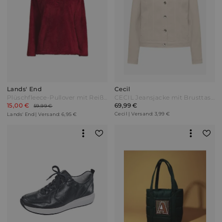
Lands' End
Cecil
Plüschfleece-Pullover mit Reißverschluss Damen Rot by Lands' End
CECIL Jeansjacke mit Brusttaschen und Knöpfen - dust beige
15,00 €
69,99 €
59,99 €
Cecil | Versand: 3,99 €
Lands' End | Versand: 6,95 €