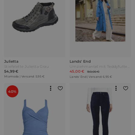
Julietta
Lands' End
Stiefelette Julietta Grau
Umziehmantel mit Teddyfutter Damen Blau by Lands' End
54,99 €
45,00 €
150,00 €
Miamoda | Versand: 5,95 €
Lands' End | Versand: 6,95 €
40%