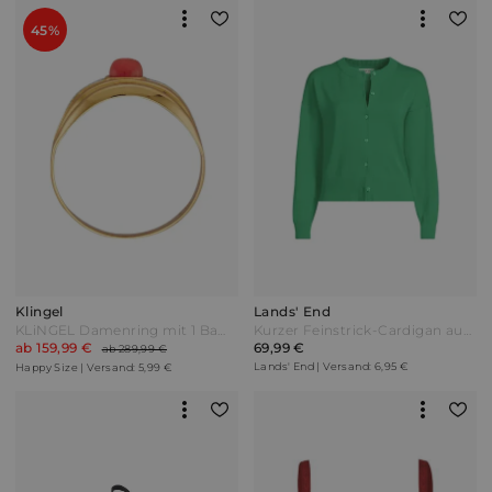
45%
Klingel
Lands' End
KLiNGEL Damenring mit 1 Bambuskoralle Rot
Kurzer Feinstrick-Cardigan aus Baumwolle in Plus-Größe Damen Grün by Lands' End
ab 159,99 €
69,99 €
ab 289,99 €
Lands' End | Versand: 6,95 €
Happy Size | Versand: 5,99 €