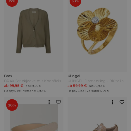
17%
33%
Brax
Klingel
BRAX Strickjacke mit Knopfleiste vorne Khaki Oliv
KLiNGEL Damenring - Blüte in Silber 925 Bicolor
ab 99,95 €
ab 59,99 €
ab 119,95 €
ab 89,99 €
Happy Size | Versand: 5,99 €
Happy Size | Versand: 5,99 €
20%