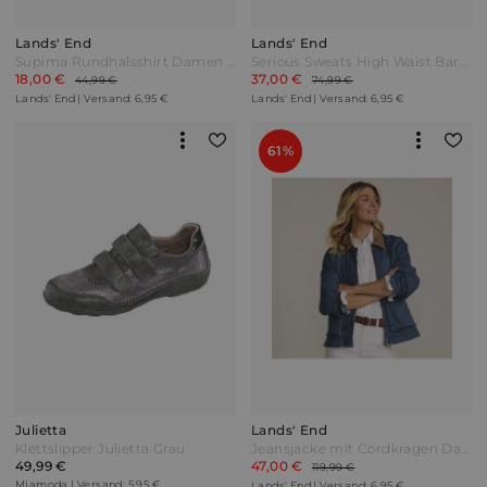
Lands' End
Lands' End
Supima Rundhalsshirt Damen Blau by Lands' End
Serious Sweats High Waist Barrel-Jeans in Petite-Größe Damen Schwarz by Lands' End
18,00 €
37,00 €
44,99 €
74,99 €
Lands' End | Versand: 6,95 €
Lands' End | Versand: 6,95 €
61%
Julietta
Lands' End
Klettslipper Julietta Grau
Jeansjacke mit Cordkragen Damen Blau by Lands' End
49,99 €
47,00 €
119,99 €
Miamoda | Versand: 5,95 €
Lands' End | Versand: 6,95 €