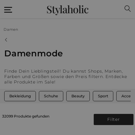
Stylaholic
Damen
Damenmode
Finde Dein Lieblingsteil! Du kannst Shops, Marken,
Farben und Größen sowie den Preis filtern. Entdecke
alle Produkte im Sale!
Bekleidung
Schuhe
Beauty
Sport
Access
32099 Produkte gefunden
Filter