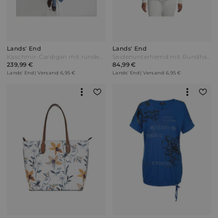
Lands' End
Lands' End
Kaschmir-Cardigan mit rundem Ausschnitt in Petite-Größe Damen Blau by Lands' End
Seidenunterhemd mit Rundhalsausschnitt in Plus-Größe Damen Weiß by Lands' End
239,99 €
84,99 €
Lands' End | Versand: 6,95 €
Lands' End | Versand: 6,95 €