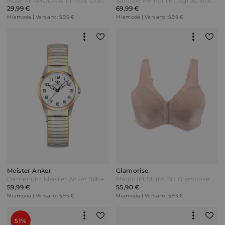
Hose MIAMODA Anthrazit Grau
Sandale Remonte Cognac Braun
29,99 €
69,99 €
Miamoda | Versand: 5,95 €
Miamoda | Versand: 5,95 €
Meister Anker
Glamorise
Damenuhr Meister Anker Silberfarben Bunt
Magic lift Stütz-BH Glamorise Nude Beige
59,99 €
55,90 €
Miamoda | Versand: 5,95 €
Miamoda | Versand: 5,95 €
51%