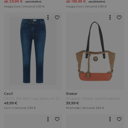
ab 29,99 €
ab 199,99 €
ab 149,99 €
ab 399,99 €
Happy Size | Versand: 5,99 €
Happy Size | Versand: 5,99 €
Cecil
Rieker
CECIL 3/4 Slim Leg Jeans im Slim Fit - Dark blue wash Blau
Shopper Rieker weiß/nude/orange
49,99 €
39,99 €
Cecil | Versand: 3,99 €
Miamoda | Versand: 5,95 €