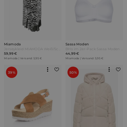
Miamoda
Sassa Moden
Jerseykleid MIAMODA Weiß/Schwarz
BHs im 2er-Pack Sassa Moden Weiß/Nude
59,99 €
44,99 €
Miamoda | Versand: 5,95 €
Miamoda | Versand: 5,95 €
39%
50%