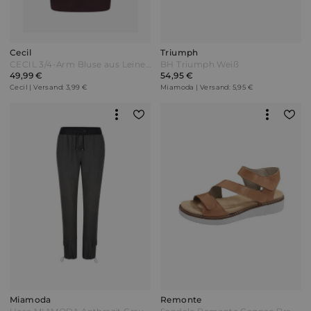
Cecil
Triumph
CECIL 3/4-Arm Bluse aus Leinenmix - rich burgundy Rot
BH Triumph Weiß
49,99 €
54,95 €
Cecil | Versand: 3,99 €
Miamoda | Versand: 5,95 €
Miamoda
Remonte