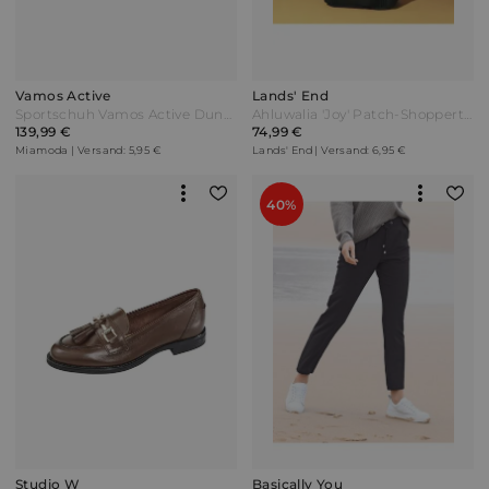
Vamos Active
Lands' End
Sportschuh Vamos Active Dunkelblau
Ahluwalia 'Joy' Patch-Shoppertasche Damen Grün by Lands' End
139,99 €
74,99 €
Miamoda | Versand: 5,95 €
Lands' End | Versand: 6,95 €
40%
Studio W
Basically You