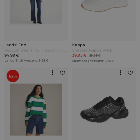
Lands' End
Kappa
Recover Jeans High Waist mit weitem Bein in Petite-Größe Damen Blau by Lands' End
Sneaker Kappa Weiß
94,99 €
39,95 €
59,95 €
Lands' End | Versand: 6,95 €
Miamoda | Versand: 5,95 €
62%