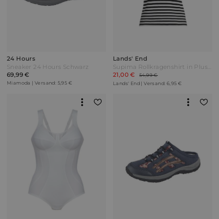
24 Hours
Lands' End
Sneaker 24 Hours Schwarz
Supima Rollkragenshirt in Plus-Größe Damen Schwarz by Lands' End
69,99 €
21,00 €
54,99 €
Miamoda | Versand: 5,95 €
Lands' End | Versand: 6,95 €