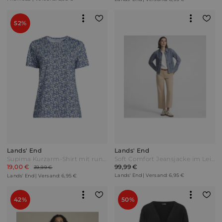
52%
Lands' End
Lands' End
Supima Kurzarm-Shirt mit rundem Ausschnitt in Petite-Größe Damen Blau by Lands' End
Soft Comfort Jeansjacke im Leinenmix in Petite-Größe Damen Blau by Lands' End
19,00 €
99,99 €
39,99 €
Lands' End | Versand: 6,95 €
Lands' End | Versand: 6,95 €
42%
50%