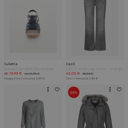
Julietta
Cecil
Julietta Sandale Dunkelblau
CECIL Wide Leg Jeans - mid grey random wash Grau
ab 19,99 €
42,00 €
ab 49,99 €
59,99 €
Happy Size | Versand: 5,99 €
Cecil | Versand: 3,99 €
25%