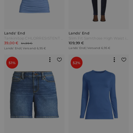
Lands' End
Lands' End
Tankinitop CHLORRESISTENT mit V-Ausschnitt Damen Blau by Lands' End
Slim Fit Samthose High Waist in Petite-Größe Damen Blau Baumwoll-Mischung by Lands' End
39,00 €
109,99 €
64,99 €
Lands' End | Versand: 6,95 €
Lands' End | Versand: 6,95 €
51%
52%