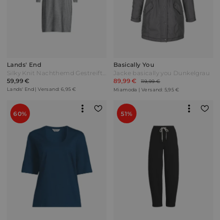
Lands' End
Basically You
Silky Knit Nachthemd Gestreift Damen Grau by Lands' End
Jacke basically you Dunkelgrau
59,99 €
89,99 €
119,99 €
Lands' End | Versand: 6,95 €
Miamoda | Versand: 5,95 €
60%
51%