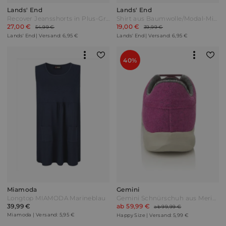
Lands' End
Lands' End
Recover Jeansshorts in Plus-Größe Damen Blau by Lands' End
Shirt aus Baumwolle/Modal-Mix mit Rundausschnitt in Petite-Größe Damen Blau by Lands' End
27,00 €
19,00 €
54,99 €
39,99 €
Lands' End | Versand: 6,95 €
Lands' End | Versand: 6,95 €
40%
Miamoda
Gemini
Longtop MIAMODA Marineblau
Gemini Schnürschuh aus Merino Wolle Lila
39,99 €
ab 59,99 €
ab 99,99 €
Miamoda | Versand: 5,95 €
Happy Size | Versand: 5,99 €