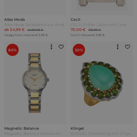
Alba Moda
Cecil
Alba Moda Sandalette aus Rindsvelousleder Cognac Braun
CECIL Puffer Jacke mit Cord-Mix - teddy vanilla white Weiß
ab 54,99 €
70,00 €
ab 89,95 €
139,99 €
Happy Size | Versand: 5,99 €
Cecil | Versand: 3,99 €
80%
50%
Magnetic Balance
Klingel
Magnetic Balance Damenuhr mit 6 Magneten Grau
KLiNGEL Damenring mit Chrysopras und Chromdiopsiden Gelbgoldfarben Grün