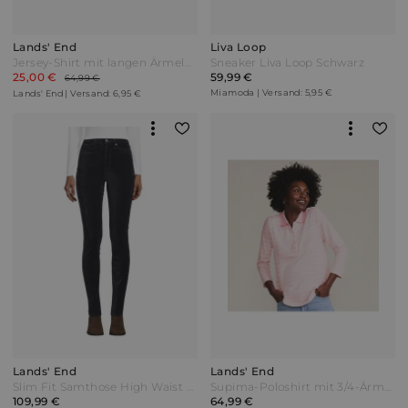
Lands' End
Liva Loop
Jersey-Shirt mit langen Ärmeln in Petite-Größe Damen Grün by Lands' End
Sneaker Liva Loop Schwarz
25,00 €
59,99 €
64,99 €
Miamoda | Versand: 5,95 €
Lands' End | Versand: 6,95 €
Lands' End
Lands' End
Slim Fit Samthose High Waist Damen Grau Baumwoll-Mischung by Lands' End
Supima-Poloshirt mit 3/4-Ärmeln in Plus-Größe Damen Pink by Lands' End
109,99 €
64,99 €