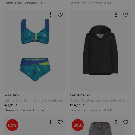
Lands' End | Versand: 6,95 €
Lands' End | Versand: 6,95 €
Maritim
Lands' End
Bikini Maritim Türkis/Royalblau
Isolierte Steppjacke FeatherFree in Plus-Größe Damen Schwarz by Lands' End
49,99 €
104,99 €
Miamoda | Versand: 5,95 €
Lands' End | Versand: 6,95 €
60%
30%