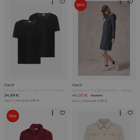
50%
Cecil
Cecil
CECIL Basic T-Shirt mit Rundhals im 2er-Pack - black/black Bunt
Kleid mit Nadelstreifen - deep petrol
34,99 €
40,00 €
79,99 €
Cecil | Versand: 3,99 €
Cecil | Versand: 3,99 €
75%