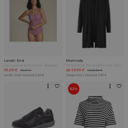
Lands' End
Miamoda
Gemusterter Komfort-Badeanzug CHLORRESISTENT mit Soft Cups Damen Rot by Lands' End
MIAMODA Strickjacke mit Schriftzug Schwarz
35,00 €
ab 29,99 €
60,00 €
ab 59,99 €
Lands' End | Versand: 6,95 €
Happy Size | Versand: 5,99 €
62%