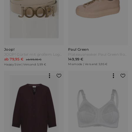
Joop!
Paul Green
JOOP! Gürtel mit großem Logo-Schriftzug Beige
Plateausneaker Paul Green Rosé Pink
ab 79,95 €
149,99 €
ab 99,95 €
Miamoda | Versand: 5,95 €
Happy Size | Versand: 5,99 €