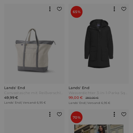
65%
Lands' End
Lands' End
Canvastasche mit Reißverschluss extragroß Damen Elfenbein Baumwolle by Lands' End Beige
Wasserdichter 3-in-1-Parka Squall Damen Schwarz by Lands' End
49,99 €
99,00 €
280,00 €
Lands' End | Versand: 6,95 €
Lands' End | Versand: 6,95 €
70%