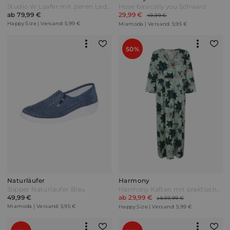
Studio W Loafer mit zieren Leder-Quasten Dunkelbraun
Hose basically you Schwarz
ab 79,99 €
29,99 €
49,99 €
Happy Size | Versand: 5,99 €
Miamoda | Versand: 5,95 €
50%
Naturläufer
Harmony
Slipper Naturläufer Blau
Harmony Kaftan mit praktischen Seitenschlitzen Lindgrün/Tannengrün
49,99 €
ab 29,99 €
ab 59,99 €
Miamoda | Versand: 5,95 €
Happy Size | Versand: 5,99 €