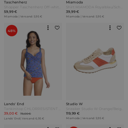
Taschenherz
Miamoda
Shopper Taschenherz Off-white/Multicolor Bunt
Shirt MIAMODA Royalblau/Schwarz
59,99 €
39,99 €
Miamoda | Versand: 5,95 €
Miamoda | Versand: 5,95 €
48%
Lands' End
Studio W
Tankinitop CHLORRESISTENT mit V-Ausschnitt Gemustert Damen Blau Lycra by Lands' End
Sneaker Studio W Orange/Beige/Weiß
39,00 €
119,99 €
75,00 €
Miamoda | Versand: 5,95 €
Lands' End | Versand: 6,95 €