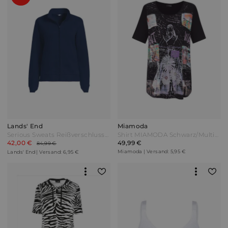
Lands' End
Miamoda
Serious Sweats Reißverschluss-Jacke Damen Blau by Lands' End
Shirt MIAMODA Schwarz/Multicolor
42,00 €
49,99 €
84,99 €
Miamoda | Versand: 5,95 €
Lands' End | Versand: 6,95 €