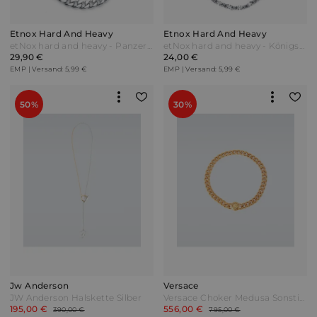
Etnox Hard And Heavy
Etnox Hard And Heavy
etNox hard and heavy - Panzerkette - Halskette - silberfarben
etNox hard and heavy - Königskette - Halskette - silberfarben
29,90 €
24,00 €
EMP | Versand: 5,99 €
EMP | Versand: 5,99 €
50%
30%
Jw Anderson
Versace
JW Anderson Halskette Silber
Versace Choker Medusa Sonstige
195,00 €
556,00 €
390,00 €
795,00 €