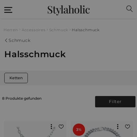
Stylaholic
Herren
Accessoires
Schmuck
Halsschmuck
Schmuck
Halsschmuck
Ketten
8 Produkte gefunden
Filter
3%