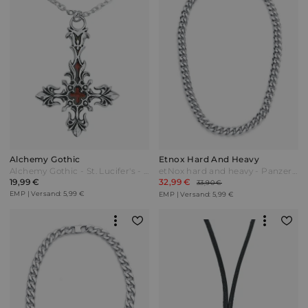
Alchemy Gothic
Etnox Hard And Heavy
Alchemy Gothic - St. Lucifer's - Red Blood Cross - Halskette - silberfarben
etNox hard and heavy - Panzerkette - Halskette - silberfarben
19,99 €
32,99 €
33,90 €
EMP | Versand: 5,99 €
EMP | Versand: 5,99 €