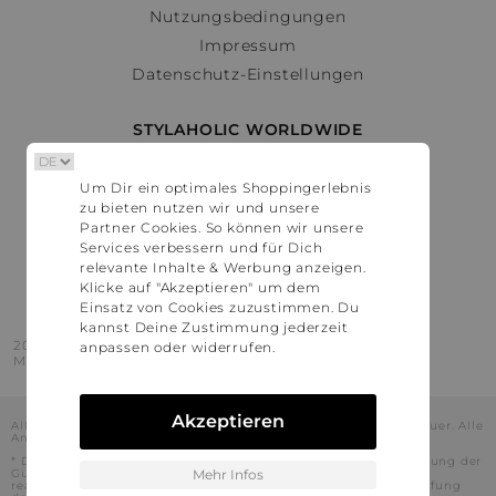
Nutzungsbedingungen
Impressum
Datenschutz-Einstellungen
STYLAHOLIC WORLDWIDE
Deutschland
Um Dir ein optimales Shoppingerlebnis
Österreich
zu bieten nutzen wir und unsere
Schweiz
Partner Cookies. So können wir unsere
France
Services verbessern und für Dich
relevante Inhalte & Werbung anzeigen.
United States
Klicke auf "Akzeptieren" um dem
Einsatz von Cookies zuzustimmen. Du
kannst Deine Zustimmung jederzeit
2016 - 2026 © Stylaholic.
anpassen oder widerrufen.
Made for you with love in munich.
Akzeptieren
Alle Preise inkl. der jeweils geltenden gesetzlichen Mehrwertsteuer. Alle
Angaben ohne Gewähr.
* Die angezeigten Preise beinhalten Rabatte, die durch die Nutzung der
Gutschein-Codes auf den Seiten unserer Partner voraussichtlich
Mehr Infos
realisiert werden können. Stylaholic führt keine vollständige Prüfung