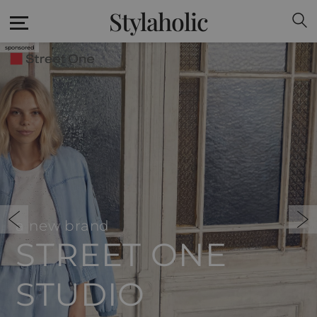
Stylaholic
a new brand
STREET ONE
STUDIO