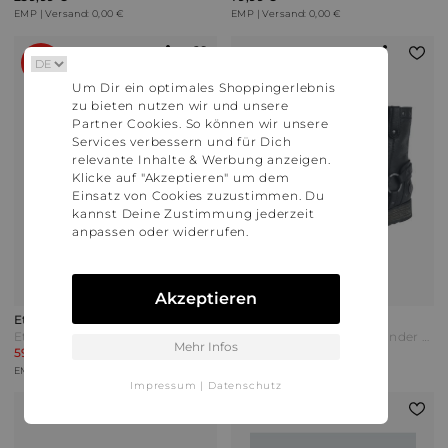
EMP | Versand: 0,00 €
EMP | Versand: 0,00 €
25%
Um Dir ein optimales Shoppingerlebnis
zu bieten nutzen wir und unsere
Partner Cookies. So können wir unsere
Services verbessern und für Dich
relevante Inhalte & Werbung anzeigen.
Klicke auf "Akzeptieren" um dem
Einsatz von Cookies zuzustimmen. Du
kannst Deine Zustimmung jederzeit
anpassen oder widerrufen.
Akzeptieren
Etnies
Rock Rebel By Emp
Etnies - Barge LS - Sneaker - schwarz
Rock Rebel by EMP - Thunder Road - Boot - schwarz - EMP Exklusiv!
Mehr Infos
59,99 €
99,99 €
80,00 €
EMP | Versand: 0,00 €
EMP | Versand: 0,00 €
Impressum
|
Datenschutz