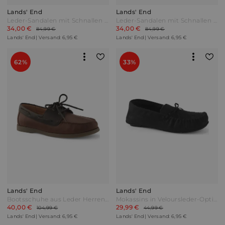
Lands' End
Lands' End
Leder-Sandalen mit Schnallen und Fersenriemen Herren Braun by Lands' End
Leder-Sandalen mit Schnallen und Fersenriemen Herren Beige by Lands' End
34,00 €
34,00 €
84,99 €
84,99 €
Lands' End | Versand: 6,95 €
Lands' End | Versand: 6,95 €
62%
33%
Lands' End
Lands' End
Bootsschuhe aus Leder Herren Braun by Lands' End
Mokassins in Veloursleder-Optik Herren Schwarz by Lands' End
40,00 €
29,99 €
104,99 €
44,99 €
Lands' End | Versand: 6,95 €
Lands' End | Versand: 6,95 €