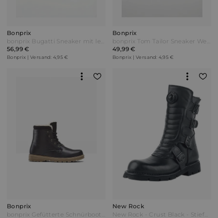
Bonprix
Bonprix
bonprix Bugatti Sneaker mit leichter Sohle Weiß
bonprix Tom Tailor Sneaker Weiß
56,99 €
49,99 €
Bonprix | Versand: 4,95 €
Bonprix | Versand: 4,95 €
Bonprix
New Rock
bonprix Gefütterte Schnürboots Schwarz
New Rock - Crust Black - Stiefel - schwarz