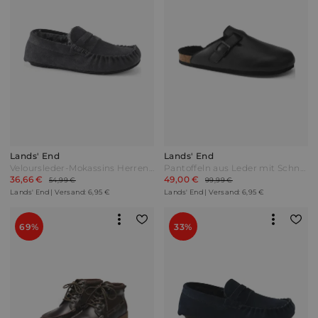
Lands' End
Lands' End
Veloursleder-Mokassins Herren Grau by Lands' End
Pantoffeln aus Leder mit Schnalle Herren Schwarz by Lands' End
36,66 €
49,00 €
54,99 €
99,99 €
Lands' End | Versand: 6,95 €
Lands' End | Versand: 6,95 €
69%
33%