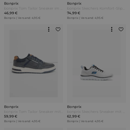
Bonprix
Bonprix
bonprix Tom Tailor Sneaker im Retrolook Beige
bonprix Skechers Komfort-Slip-In-Sneaker mit Memory Foam Schwarz
46,99 €
74,99 €
Bonprix | Versand: 4,95 €
Bonprix | Versand: 4,95 €
Bonprix
Bonprix
bonprix Tom Tailor Sneaker mit Reißverschluss Blau
bonprix Skechers Sneaker mit Memory Foam Weiß
59,99 €
62,99 €
Bonprix | Versand: 4,95 €
Bonprix | Versand: 4,95 €