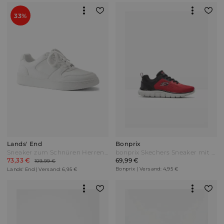
33%
Lands' End
Bonprix
Sneaker zum Schnüren Herren Weiß by Lands' End
bonprix Skechers Sneaker mit Memory Foam Rot
73,33 €
69,99 €
109,99 €
Bonprix | Versand: 4,95 €
Lands' End | Versand: 6,95 €