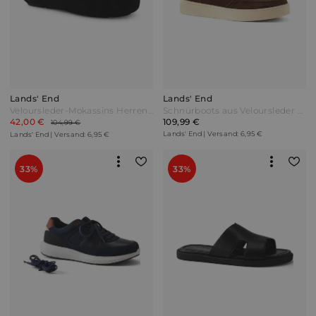
Lands' End
Lands' End
Veloursleder-Mokassins Herren Schwarz by Lands' End
Schnürboots aus Veloursleder Herren Braun by Lands' End
42,00 €
109,99 €
104,99 €
Lands' End | Versand: 6,95 €
Lands' End | Versand: 6,95 €
33%
33%