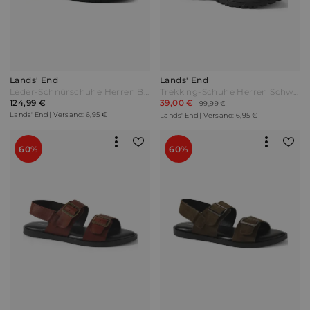
Lands' End
Lands' End
Leder-Schnürschuhe Herren Braun by Lands' End
Trekking-Schuhe Herren Schwarz by Lands' End
124,99 €
39,00 €
99,99 €
Lands' End | Versand: 6,95 €
Lands' End | Versand: 6,95 €
60%
60%