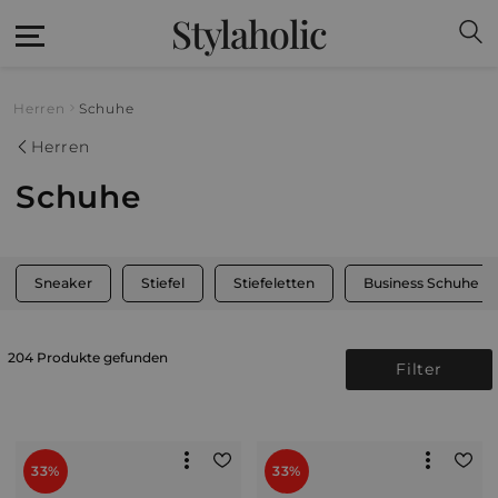
Stylaholic
Herren
Schuhe
Herren
Schuhe
Sneaker
Stiefel
Stiefeletten
Business Schuhe
204 Produkte gefunden
Filter
33%
33%