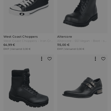
West Coast Choppers
Altercore
West Coast Choppers - Iron Cross - Sneaker high - schwarz/weiß
Altercore - 551 Vegan - Boot - schwarz
64,99 €
115,00 €
EMP | Versand: 0,00 €
EMP | Versand: 0,00 €