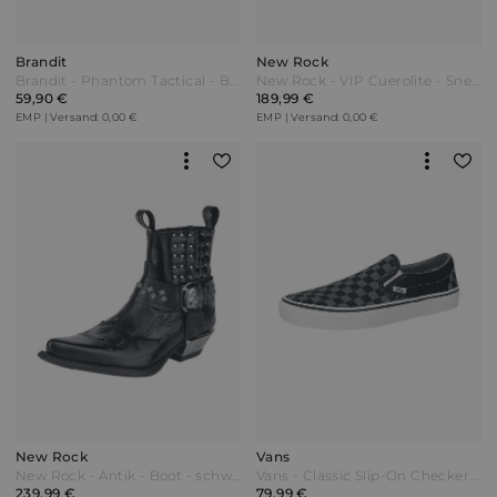
Brandit
New Rock
Brandit - Phantom Tactical - Boot - schwarz
New Rock - VIP Cuerolite - Sneaker - schwarz
59,90 €
189,99 €
EMP | Versand: 0,00 €
EMP | Versand: 0,00 €
New Rock
Vans
New Rock - Antik - Boot - schwarz
Vans - Classic Slip-On Checkerboard - Sneaker - schwarz/grau
239,99 €
79,99 €