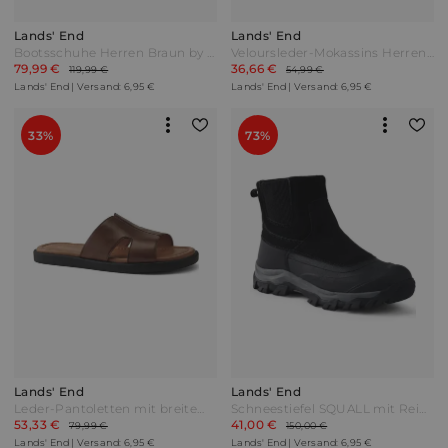
Lands' End
Lands' End
Bootsschuhe Herren Braun by Lands' End
Veloursleder-Mokassins Herren Braun by Lands' End
79,99 €
36,66 €
119,99 €
54,99 €
Lands' End | Versand: 6,95 €
Lands' End | Versand: 6,95 €
33%
73%
Lands' End
Lands' End
Leder-Pantoletten mit breitem Riemen Herren Beige by Lands' End
Schneestiefel SQUALL mit Reißverschluss Herren Schwarz by Lands' End
53,33 €
41,00 €
79,99 €
150,00 €
Lands' End | Versand: 6,95 €
Lands' End | Versand: 6,95 €