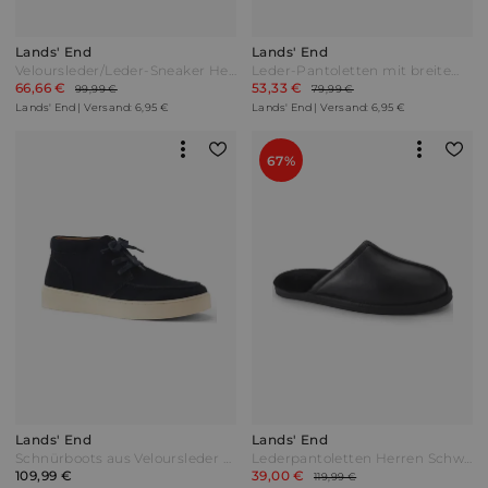
Lands' End
Lands' End
Veloursleder/Leder-Sneaker Herren Blau by Lands' End
Leder-Pantoletten mit breitem Riemen Herren Schwarz by Lands' End
66,66 €
53,33 €
99,99 €
79,99 €
Lands' End | Versand: 6,95 €
Lands' End | Versand: 6,95 €
67%
Lands' End
Lands' End
Schnürboots aus Veloursleder Herren Blau by Lands' End
Lederpantoletten Herren Schwarz by Lands' End
109,99 €
39,00 €
119,99 €