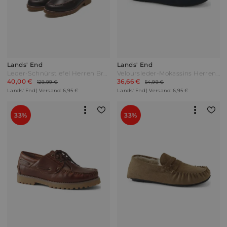
Lands' End
Lands' End
Leder-Schnürstiefel Herren Braun by Lands' End
Veloursleder-Mokassins Herren Blau by Lands' End
40,00 €
36,66 €
129,99 €
54,99 €
Lands' End | Versand: 6,95 €
Lands' End | Versand: 6,95 €
33%
33%