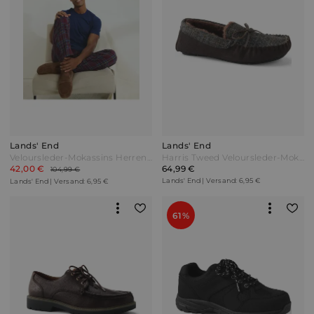
Lands' End
Lands' End
Veloursleder-Mokassins Herren Beige by Lands' End
Harris Tweed Veloursleder-Mokassins Damen Braun by Lands' End
42,00 €
64,99 €
104,99 €
Lands' End | Versand: 6,95 €
Lands' End | Versand: 6,95 €
61%