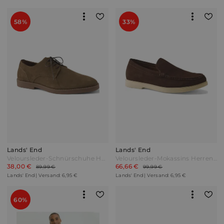
58%
33%
Lands' End
Lands' End
Veloursleder-Schnürschuhe Herren Grau by Lands' End
Veloursleder-Mokassins Herren Braun by Lands' End
38,00 €
66,66 €
89,99 €
99,99 €
Lands' End | Versand: 6,95 €
Lands' End | Versand: 6,95 €
60%