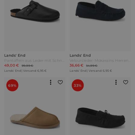
Lands' End
Lands' End
Pantoffeln aus Leder mit Schnalle Herren Schwarz by Lands' End
Veloursleder-Mokassins Herren Blau by Lands' End
49,00 €
36,66 €
99,99 €
54,99 €
Lands' End | Versand: 6,95 €
Lands' End | Versand: 6,95 €
69%
33%