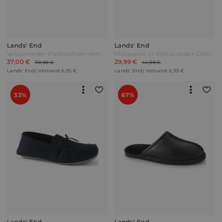
Lands' End
Lands' End
Veloursleder-Pantoletten Herren Braun by Lands' End
Mokassins in Veloursleder-Optik Herren Schwarz by Lands' End
37,00 €
29,99 €
119,99 €
44,99 €
Lands' End | Versand: 6,95 €
Lands' End | Versand: 6,95 €
33%
67%
Lands' End
Lands' End