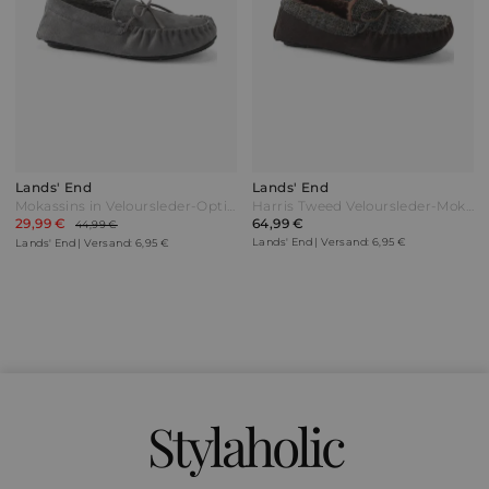
Lands' End
Lands' End
Mokassins in Veloursleder-Optik Herren Grau by Lands' End
Harris Tweed Veloursleder-Mokassins Damen Braun by Lands' End
29,99 €
64,99 €
44,99 €
Lands' End | Versand: 6,95 €
Lands' End | Versand: 6,95 €
Stylaholic