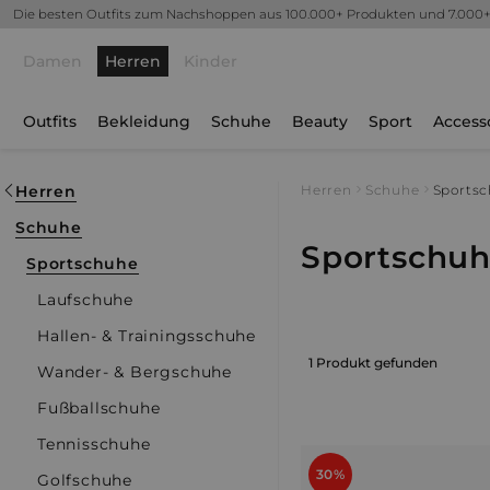
Die besten Outfits zum Nachshoppen aus 100.000+ Produkten und 7.000
Damen
Herren
Kinder
Outfits
Bekleidung
Schuhe
Beauty
Sport
Access
Herren
Herren
Schuhe
Sports
Schuhe
Sportschu
Sportschuhe
Laufschuhe
Hallen- & Trainingsschuhe
1 Produkt gefunden
Wander- & Bergschuhe
Fußballschuhe
Tennisschuhe
30%
Golfschuhe