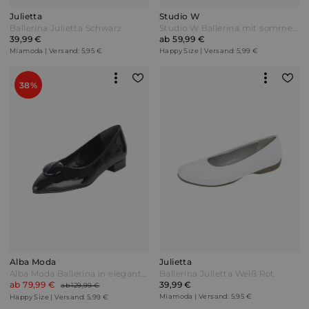
Julietta
Studio W
Ballerina Julietta Schwarz
Studio W Ballerina mit sommerlicher Lochung Schwarz
39,99 €
ab 59,99 €
Miamoda | Versand: 5,95 €
Happy Size | Versand: 5,99 €
38%
Alba Moda
Julietta
Alba Moda Ballerina in eleganter spitzer Form Nachtblau/Schwarz
Ballerina Julietta Weiß Rot
ab 79,99 €
39,99 €
ab 129,99 €
Miamoda | Versand: 5,95 €
Happy Size | Versand: 5,99 €