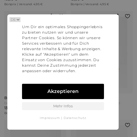
Bonprix | Versand: 4,95 €
Bonprix | Versand: 4,95 €
Um Dir ein optimales Shoppingerlebnis
zu bieten nutzen wir und unsere
Partner Cookies. So können wir unsere
Services verbessern und für Dich
relevante Inhalte & Werbung anzeigen.
Klicke auf "Akzeptieren" um dem
Einsatz von Cookies zuzustimmen. Du
kannst Deine Zustimmung jederzeit
anpassen oder widerrufen.
Akzeptieren
Bonprix
Bonprix
bonprix Ballerinas mit Schleife Weiß
bonprix Mary-Janes Beige
Mehr Infos
13,99 €
22,99 €
Bonprix | Versand: 4,95 €
Bonprix | Versand: 4,95 €
Impressum
|
Datenschutz