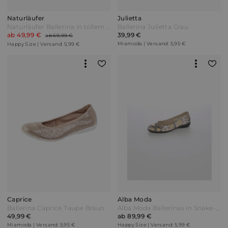
Naturläufer
Julietta
Naturläufer Ballerina in tollem Leder-Mix Weiß
Ballerina Julietta Grau
ab 49,99 €
39,99 €
ab 69,99 €
Miamoda | Versand: 5,95 €
Happy Size | Versand: 5,99 €
Caprice
Alba Moda
Ballerina Caprice Taupe Braun
Alba Moda Ballerinas in Snake-Optik Goldfarben/Weiß/Multi
49,99 €
ab 89,99 €
Miamoda | Versand: 5,95 €
Happy Size | Versand: 5,99 €