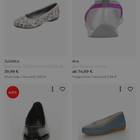
Julietta
Ara
Ballerina Julietta Multicolor Bunt
Ara Ballerina Pink
39,99 €
ab 74,99 €
Miamoda | Versand: 5,95 €
Happy Size | Versand: 5,99 €
40%