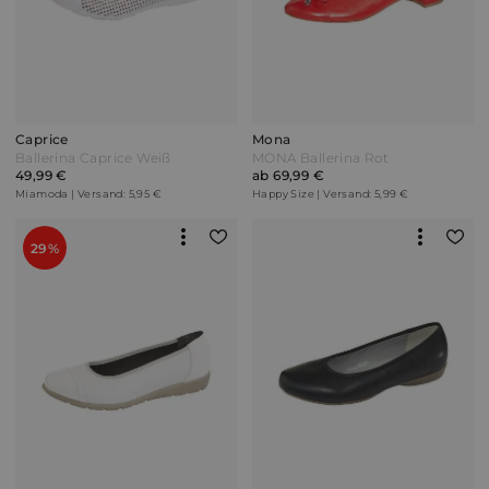
Caprice
Mona
Ballerina Caprice Weiß
MONA Ballerina Rot
49,99 €
ab 69,99 €
Miamoda | Versand: 5,95 €
Happy Size | Versand: 5,99 €
29%