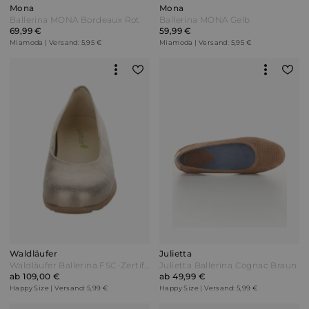
Mona
Mona
Ballerina MONA Bordeaux Rot
Ballerina MONA Gelb
69,99 €
59,99 €
Miamoda | Versand: 5,95 €
Miamoda | Versand: 5,95 €
Waldläufer
Julietta
Waldläufer Ballerina FSC-Zertifizierung Goldfarben
Julietta Ballerina Cognac Braun
ab 109,00 €
ab 49,99 €
Happy Size | Versand: 5,99 €
Happy Size | Versand: 5,99 €