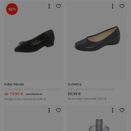
38%
Alba Moda
Julietta
Alba Moda Ballerina in eleganter spitzer Form Schwarz/Blau
Ballerina Julietta Schwarz
ab 79,99 €
39,99 €
ab 129,99 €
Miamoda | Versand: 5,95 €
Happy Size | Versand: 5,99 €