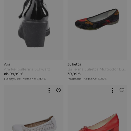
Ara
Julietta
Ara Keilballerina Schwarz
Ballerina Julietta Multicolor Bunt
ab 99,99 €
39,99 €
Happy Size | Versand: 5,99 €
Miamoda | Versand: 5,95 €