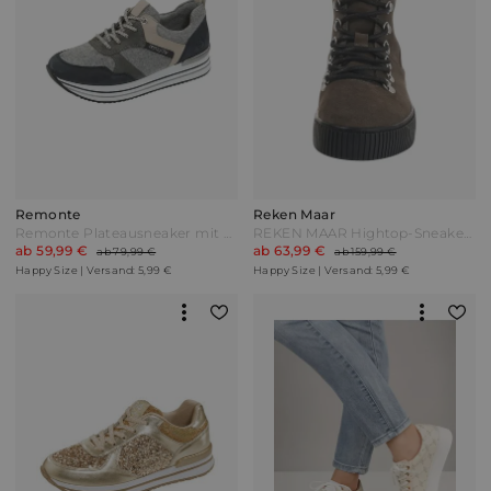
Remonte
Reken Maar
Remonte Plateausneaker mit Remonte-Tex Ausstattung Grau/Blau
REKEN MAAR Hightop-Sneaker Dunkelbraun
ab 59,99 €
ab 63,99 €
ab 79,99 €
ab 159,99 €
Happy Size | Versand: 5,99 €
Happy Size | Versand: 5,99 €