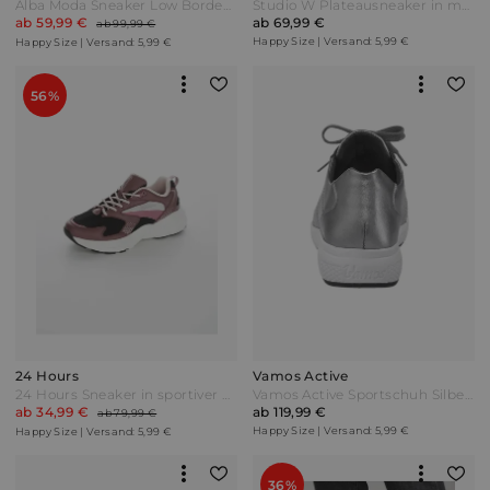
Alba Moda Sneaker Low Bordeaux/Weiß Rot
Studio W Plateausneaker in modischer Optik Hellgrün
ab 59,99 €
ab 69,99 €
ab 99,99 €
Happy Size | Versand: 5,99 €
Happy Size | Versand: 5,99 €
56%
24 Hours
Vamos Active
24 Hours Sneaker in sportiver Optik Lila/Schwarz
Vamos Active Sportschuh Silberfarben
ab 34,99 €
ab 119,99 €
ab 79,99 €
Happy Size | Versand: 5,99 €
Happy Size | Versand: 5,99 €
36%