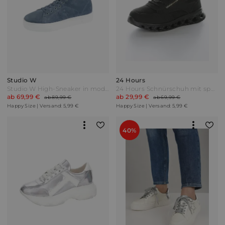
Studio W
24 Hours
Studio W High-Sneaker in modischer Optik Blau
24 Hours Schnürschuh mit sportiver Laufsohle Schwarz
ab 69,99 €
ab 29,99 €
ab 89,99 €
ab 69,99 €
Happy Size | Versand: 5,99 €
Happy Size | Versand: 5,99 €
40%