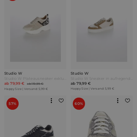
Studio W
Studio W
Studio W Plateausneaker exklusiv und nur bei uns! Beige/Schwarz
Studio W Sneaker in aufregendem Materialmix Camel/Offwhite Weiß
ab 79,99 €
ab 79,99 €
ab 119,99 €
Happy Size | Versand: 5,99 €
Happy Size | Versand: 5,99 €
57%
60%