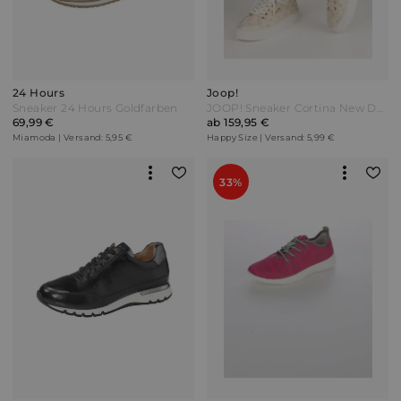
24 Hours
Joop!
Sneaker 24 Hours Goldfarben
JOOP! Sneaker Cortina New Daphne Off-white Weiß
69,99 €
ab 159,95 €
Miamoda | Versand: 5,95 €
Happy Size | Versand: 5,99 €
33%