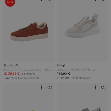
50%
Studio W
Högl
Studio W Plateausneaker mit wunderschöner Kunstfell-Verzierung Rost Orange
Sneaker Högl Weiß/Ecru
ab 39,99 €
149,90 €
ab 79,99 €
Miamoda | Versand: 5,95 €
Happy Size | Versand: 5,99 €