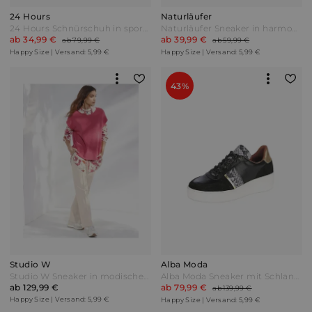
24 Hours
Naturläufer
24 Hours Schnürschuh in sportiver Farbkombination Weiß/Grau/Schwarz
Naturläufer Sneaker in harmonischer Farbkombination Rot
ab 34,99 €
ab 39,99 €
ab 79,99 €
ab 59,99 €
Happy Size | Versand: 5,99 €
Happy Size | Versand: 5,99 €
43%
Studio W
Alba Moda
Studio W Sneaker in modischer Stepp-Optik Beige
Alba Moda Sneaker mit Schlangenakzente Schwarz/Goldfarben
ab 129,99 €
ab 79,99 €
ab 139,99 €
Happy Size | Versand: 5,99 €
Happy Size | Versand: 5,99 €