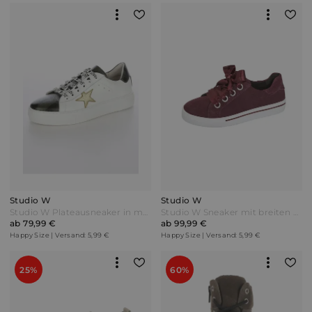
Studio W
Studio W
Studio W Plateausneaker in modischer Camouflage-Optik Weiß/Khaki Oliv
Studio W Sneaker mit breiten Satin-Schnürsenkeln Bordeaux Rot
ab 79,99 €
ab 99,99 €
Happy Size | Versand: 5,99 €
Happy Size | Versand: 5,99 €
25%
60%