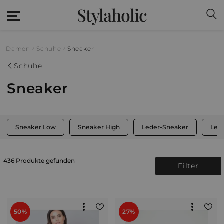
Stylaholic
Damen
Schuhe
Sneaker
Schuhe
Sneaker
Sneaker Low
Sneaker High
Leder-Sneaker
Lei
436 Produkte gefunden
Filter
50%
27%