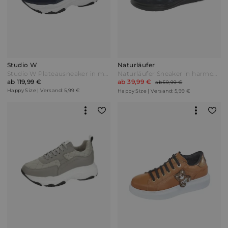
Studio W
Naturläufer
Studio W Plateausneaker in modischer Stepp-Optik Marineblau
Naturläufer Sneaker in harmonischer Farbkombination Marineblau
ab 119,99 €
ab 39,99 €
ab 59,99 €
Happy Size | Versand: 5,99 €
Happy Size | Versand: 5,99 €