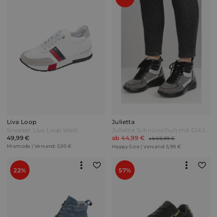
Liva Loop
Julietta
Sneaker Liva Loop Weiß
Julietta Schnürschuh mit Glitzersteinen Schwarz
49,99 €
ab 44,99 €
ab 69,99 €
Miamoda | Versand: 5,95 €
Happy Size | Versand: 5,99 €
22%
57%