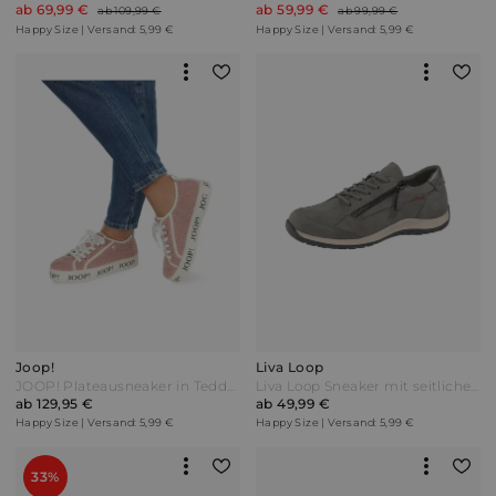
ab 69,99 €
ab 59,99 €
ab 109,99 €
ab 99,99 €
Happy Size | Versand: 5,99 €
Happy Size | Versand: 5,99 €
Joop!
Liva Loop
JOOP! Plateausneaker in Teddy Optik Altrosa Pink
Liva Loop Sneaker mit seitlichem Ristreißverschluss Grau
ab 129,95 €
ab 49,99 €
Happy Size | Versand: 5,99 €
Happy Size | Versand: 5,99 €
33%