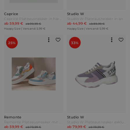
Caprice
Studio W
Caprice Plateausneaker in harmonischer Farbkombination Flieder/Pink/Weiß Lila
Studio W Plateausneaker in angesagter Optik Mintgrün/Weiß
ab 59,99 €
ab 44,99 €
ab 99,99 €
ab 89,99 €
Happy Size | Versand: 5,99 €
Happy Size | Versand: 5,99 €
25%
33%
Remonte
Studio W
Remonte Plateausneaker mit zusätzlichem Reißverschluss Weiß/Multicolor
Studio W Plateausneaker exklusiv und nur bei uns! Flieder/Weiß/Grau Lila
ab 59,99 €
ab 79,99 €
ab 79,99 €
ab 119,99 €