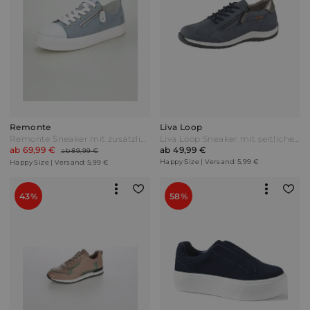
Remonte
Liva Loop
Remonte Sneaker mit zusätzlichem Reißverschluss Hellblau/Weiß
Liva Loop Sneaker mit seitlichem Ristreißverschluss Blau
ab 69,99 €
ab 49,99 €
ab 89,99 €
Happy Size | Versand: 5,99 €
Happy Size | Versand: 5,99 €
43%
58%