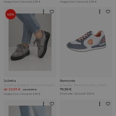
Happy Size | Versand: 5,99 €
Happy Size | Versand: 5,99 €
40%
Julietta
Remonte
Julietta Sneaker in harmonischer Farbkombination Grau Weiß
Sneaker Remonte Blau Weiß
ab 29,99 €
79,99 €
ab 49,99 €
Miamoda | Versand: 5,95 €
Happy Size | Versand: 5,99 €