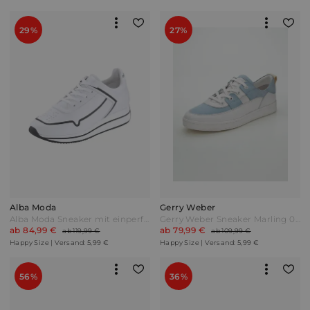
29%
27%
Alba Moda
Gerry Weber
Alba Moda Sneaker mit einperforierten Markeninitialien Weiß/Schwarz
Gerry Weber Sneaker Marling 03 Hellblau/Weiß
ab 84,99 €
ab 79,99 €
ab 119,99 €
ab 109,99 €
Happy Size | Versand: 5,99 €
Happy Size | Versand: 5,99 €
56%
36%