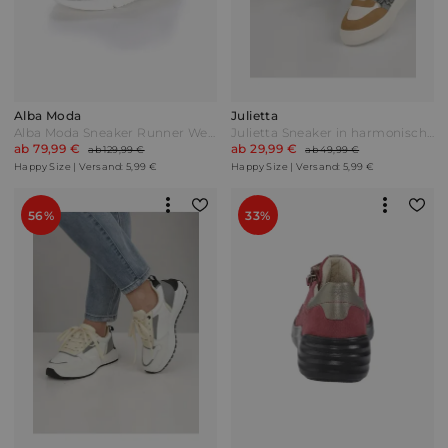
Alba Moda
Julietta
Alba Moda Sneaker Runner Weiß/Grau/Rosé
Julietta Sneaker in harmonischer Farbkombination Weiß Braun
ab 79,99 €
ab 29,99 €
ab 129,99 €
ab 49,99 €
Happy Size | Versand: 5,99 €
Happy Size | Versand: 5,99 €
56%
33%