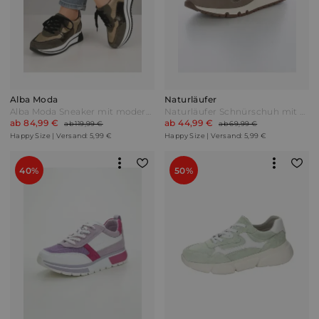
Alba Moda
Naturläufer
Alba Moda Sneaker mit modernem Materialmix Multicolor Oliv
Naturläufer Schnürschuh mit seitlichem Reißverschluss Taupe Grau
ab 84,99 €
ab 44,99 €
ab 119,99 €
ab 69,99 €
Happy Size | Versand: 5,99 €
Happy Size | Versand: 5,99 €
40%
50%