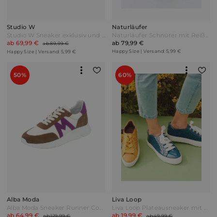
Studio W
Naturläufer
Studio W Sneaker exklusiv und nur bei uns Weiß/Schwarz
Naturläufer Schnürer mit Reißverschlussdetail Taupe Grau
ab 69,99 €
ab 79,99 €
ab 89,99 €
Happy Size | Versand: 5,99 €
Happy Size | Versand: 5,99 €
50%
60%
Alba Moda
Liva Loop
Alba Moda Sneaker Runner Cognac/Beige/Lila Braun
Liva Loop Plateausneaker mit Blumenperforation Blau
ab 64,99 €
ab 19,99 €
ab 129,99 €
ab 49,99 €