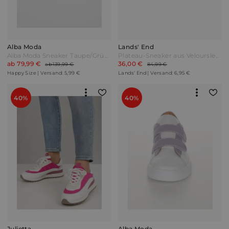
Alba Moda
Lands' End
Alba Moda Sneaker Taupe/Grün/Metallic
Plateau-Sneaker aus Veloursleder Damen Blau by Lands' End
ab 79,99 €
36,00 €
ab 139,99 €
84,99 €
Happy Size | Versand: 5,99 €
Lands' End | Versand: 6,95 €
40%
40%
Julietta
Alba Moda