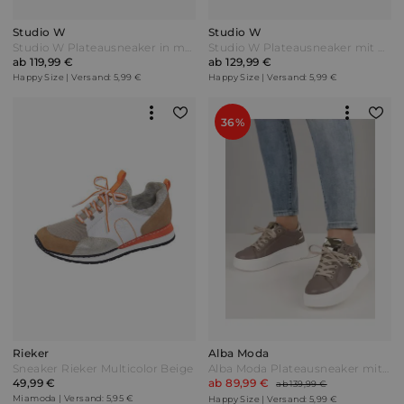
Studio W
Studio W
Studio W Plateausneaker in modischer Stepp-Optik Grau
Studio W Plateausneaker mit wunderschöner Bären-Applikation Cognac Braun
ab 119,99 €
ab 129,99 €
Happy Size | Versand: 5,99 €
Happy Size | Versand: 5,99 €
36%
Rieker
Alba Moda
Sneaker Rieker Multicolor Beige
Alba Moda Plateausneaker mit funkelnden Ziersteinen Taupe Grau
49,99 €
ab 89,99 €
ab 139,99 €
Miamoda | Versand: 5,95 €
Happy Size | Versand: 5,99 €