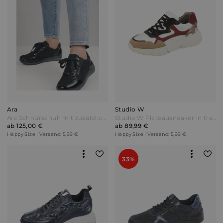
Ara
Studio W
Ara Schnürschuh mit zusätzlichem Reißverschluss Marineblau
Studio W Plateausneaker in trendfarbiger Farbkombination Weiß
ab 125,00 €
ab 89,99 €
Happy Size | Versand: 5,99 €
Happy Size | Versand: 5,99 €
33%