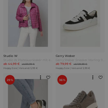
Studio W
Gerry Weber
Studio W Plateausneaker mit extravaganter Sohle Pink
Gerry Weber Sneaker Marling 03 Schwarz/Weiß
ab 44,99 €
ab 79,99 €
ab 89,99 €
ab 109,99 €
Happy Size | Versand: 5,99 €
Happy Size | Versand: 5,99 €
29%
36%