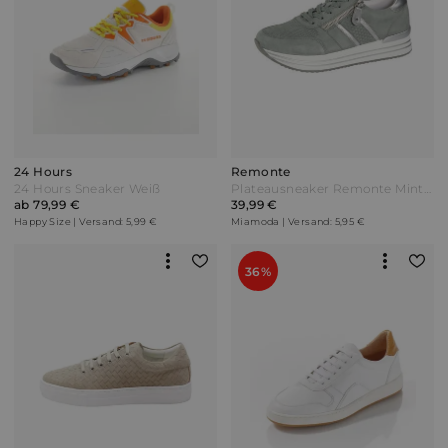
24 Hours
Remonte
24 Hours Sneaker Weiß
Plateausneaker Remonte Mintgrün Türkis
ab 79,99 €
39,99 €
Happy Size | Versand: 5,99 €
Miamoda | Versand: 5,95 €
36%