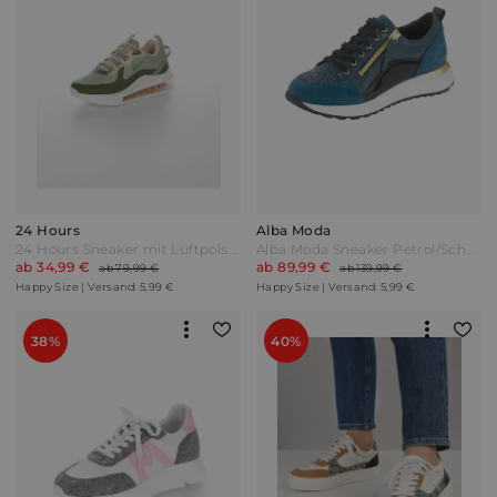
24 Hours
Alba Moda
24 Hours Sneaker mit Luftpolsterlaufsohle Grün
Alba Moda Sneaker Petrol/Schwarz Blau
ab 34,99 €
ab 89,99 €
ab 79,99 €
ab 139,99 €
Happy Size | Versand: 5,99 €
Happy Size | Versand: 5,99 €
38%
40%