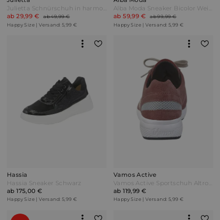
Julietta Schnürschuh in harmonischer Farbkombination Weiß-Pink
Alba Moda Sneaker Bicolor Weiß/Lavendel
ab 29,99 €
ab 59,99 €
ab 49,99 €
ab 99,99 €
Happy Size | Versand: 5,99 €
Happy Size | Versand: 5,99 €
Hassia
Vamos Active
Hassia Sneaker Schwarz
Vamos Active Sportschuh Altrosa Pink
ab 175,00 €
ab 119,99 €
Happy Size | Versand: 5,99 €
Happy Size | Versand: 5,99 €