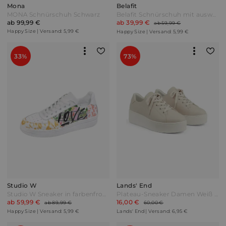
Mona
Belafit
MONA Schnürschuh Schwarz
Belafit Schnürschuh mit auswechselbarer Einlage Pink
ab 99,99 €
ab 39,99 €
ab 59,99 €
Happy Size | Versand: 5,99 €
Happy Size | Versand: 5,99 €
33%
73%
Studio W
Lands' End
Studio W Sneaker in farbenfroher Optik Weiß/Multicolor
Plateau-Sneaker Damen Weiß by Lands' End
ab 59,99 €
16,00 €
ab 89,99 €
60,00 €
Happy Size | Versand: 5,99 €
Lands' End | Versand: 6,95 €