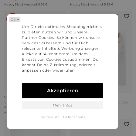
Happy Size | Versand: 5,99 €
Happy Size | Versand: 5,99 €
60%
Um Dir ein optimales Shoppingerlebnis
zu bieten nutzen wir und unsere
Partner Cookies. So können wir unsere
Services verbessern und für Dich
relevante Inhalte & Werbung anzeigen.
Klicke auf "Akzeptieren" um dem
Einsatz von Cookies zuzustimmen. Du
kannst Deine Zustimmung jederzeit
anpassen oder widerrufen.
Akzeptieren
Sienna
Alba Moda
SIENNA Sneaker Dunkelblau
Alba Moda Sneaker Bicolor Orange/Weiß
Mehr Infos
ab 51,99 €
ab 129,99 €
ab 129,99 €
Happy Size | Versand: 5,99 €
Happy Size | Versand: 5,99 €
Impressum
|
Datenschutz