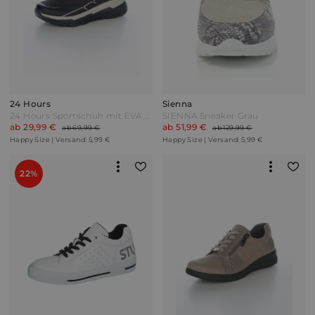
24 Hours
Sienna
24 Hours Sportschuh mit EVA Sohle Schwarz/Beige
SIENNA Sneaker Grau
ab 29,99 €
ab 51,99 €
ab 69,99 €
ab 129,99 €
Happy Size | Versand: 5,99 €
Happy Size | Versand: 5,99 €
22%