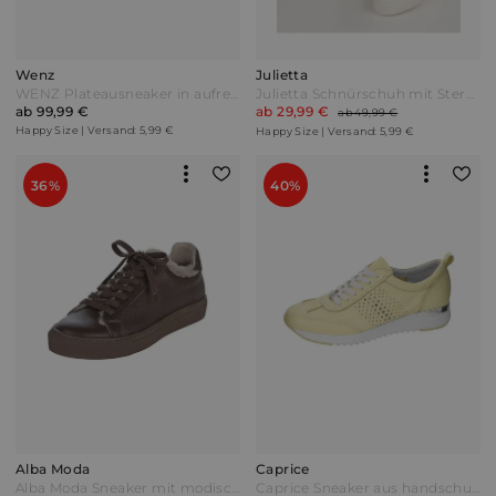
Wenz
Julietta
WENZ Plateausneaker in aufregendem Metallic-Look Silberfarben/Weiß
Julietta Schnürschuh mit Sternenmuster Weiß
ab 99,99 €
ab 29,99 €
ab 49,99 €
Happy Size | Versand: 5,99 €
Happy Size | Versand: 5,99 €
36%
40%
Alba Moda
Caprice
Alba Moda Sneaker mit modischem Fellimitatbesatz Dunkelbraun
Caprice Sneaker aus handschuhweichem Hirschnappaleder Vanille Gelb