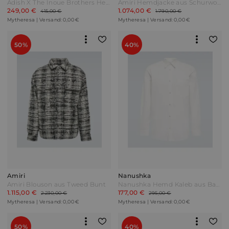
Adish X The Inoue Brothers Hemd aus Baumwolle Grün
Amiri Hemdjacke aus Schurwolle Blau
249,00 €
1.074,00 €
415,00 €
1.790,00 €
Mytheresa | Versand: 0,00 €
Mytheresa | Versand: 0,00 €
50%
40%
Amiri
Nanushka
Amiri Blouson aus Tweed Bunt
Nanushka Hemd Kaleb aus Baumwolle Weiß
1.115,00 €
177,00 €
2.230,00 €
295,00 €
Mytheresa | Versand: 0,00 €
Mytheresa | Versand: 0,00 €
50%
40%