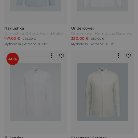
Nanushka
Undercover
Nanushka Oxford-Hemd Kaleb aus Baumwolle Blau
Undercover Hemd aus Baumwolle Weiß
147,00 €
330,00 €
295,00 €
550,00 €
Mytheresa | Versand: 0,00 €
Mytheresa | Versand: 0,00 €
40%
Jil Sander
Frescobol Carioca