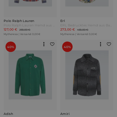
Polo Ralph Lauren
Erl
Polo Ralph Lauren Hemd aus Baumwolle Blau
ERL Bedrucktes Hemd aus Baumwolle Bunt
127,00 €
273,00 €
255,00 €
455,00 €
Mytheresa | Versand: 0,00 €
Mytheresa | Versand: 0,00 €
40%
40%
Adish
Amiri