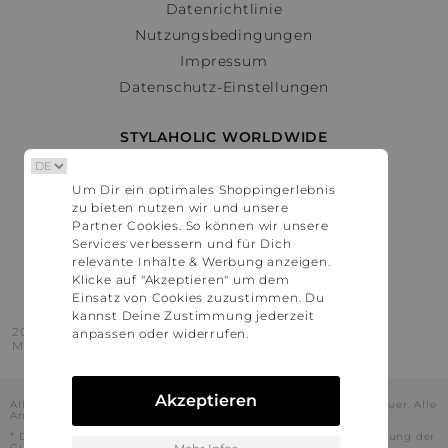
Datenrichtlinie
Nutzungsbedingungen
Impressum
Datenschutz-Einstellungen
STYLAHOLIC WORLDWIDE
Deutschland
Um Dir ein optimales Shoppingerlebnis
Österreich
zu bieten nutzen wir und unsere
Schweiz
Partner Cookies. So können wir unsere
France
Services verbessern und für Dich
relevante Inhalte & Werbung anzeigen.
United States
Klicke auf "Akzeptieren" um dem
Einsatz von Cookies zuzustimmen. Du
kannst Deine Zustimmung jederzeit
2016 - 2026 © Stylaholic.
anpassen oder widerrufen.
Made for you with love in munich.
Akzeptieren
Alle Preise inkl. der jeweils geltenden gesetzlichen Mehrwertsteuer. Alle
Angaben ohne Gewähr.
* Die angezeigten Preise beinhalten Rabatte, die durch die Nutzung der
Gutschein-Codes auf den Seiten unserer Partner voraussichtlich