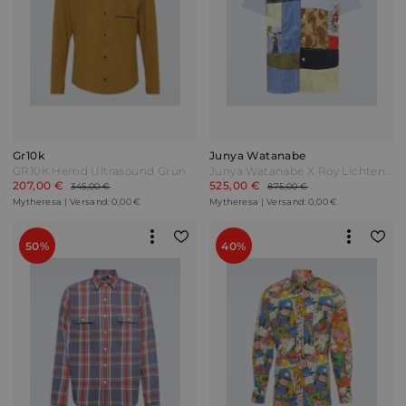
Gr10k
Junya Watanabe
GR10K Hemd Ultrasound Grün
Junya Watanabe X Roy Lichtenstein Hemd aus Baumwolle Bunt
207,00 €
525,00 €
345,00 €
875,00 €
Mytheresa | Versand: 0,00 €
Mytheresa | Versand: 0,00 €
50%
40%