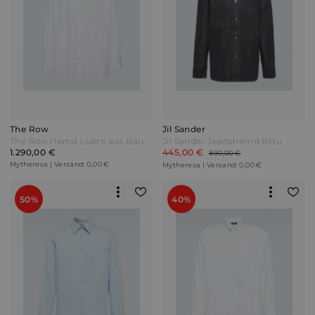
The Row
Jil Sander
The Row Hemd Lukre aus Baumwolle Weiß
Jil Sander Jeanshemd Blau
1.290,00 €
445,00 €
890,00 €
Mytheresa | Versand: 0,00 €
Mytheresa | Versand: 0,00 €
50%
40%