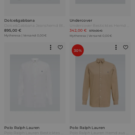
Dolce&gabbana
Undercover
Dolce&Gabbana Jeanshemd Blau
Undercover Besticktes Hemd aus Baumwollpopeline Blau
895,00 €
342,00 €
570,00 €
Mytheresa | Versand: 0,00 €
Mytheresa | Versand: 0,00 €
30%
Polo Ralph Lauren
Polo Ralph Lauren
Polo Ralph Lauren Besticktes Hemd aus Leinen Weiß
Polo Ralph Lauren Hemd aus Baumwolle Beige