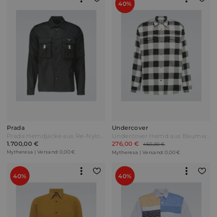
40%
Prada
Undercover
Prada Hemdjacke aus Re-Nylon Schwarz
Undercover Hemd aus Baumwolle Schwarz
1.700,00 €
276,00 €
460,00 €
Mytheresa | Versand: 0,00 €
Mytheresa | Versand: 0,00 €
40%
40%