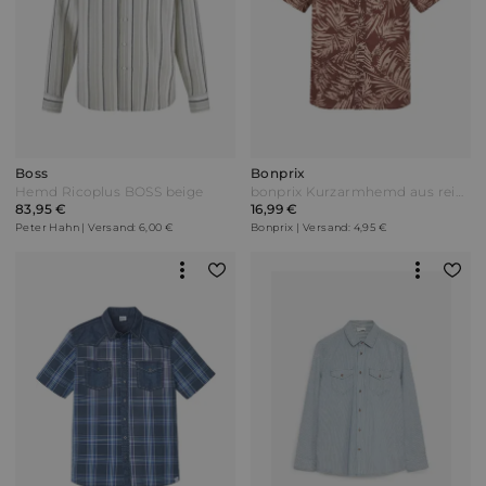
Boss
Bonprix
Hemd Ricoplus BOSS beige
bonprix Kurzarmhemd aus reiner Baumwolle Braun
83,95 €
16,99 €
Peter Hahn | Versand: 6,00 €
Bonprix | Versand: 4,95 €