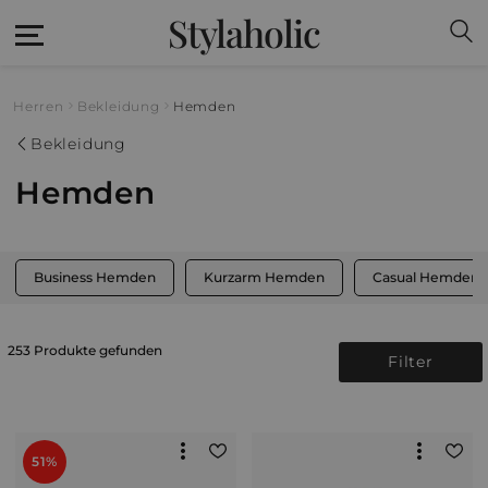
Stylaholic
Herren
Bekleidung
Hemden
Bekleidung
Hemden
Business Hemden
Kurzarm Hemden
Casual Hemden
253 Produkte gefunden
Filter
51%