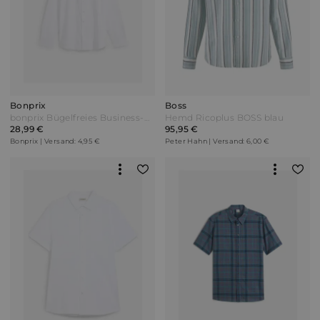
Bonprix
Boss
bonprix Bügelfreies Business-Hemd aus reiner Baumwolle Regular Fit Weiß
Hemd Ricoplus BOSS blau
28,99 €
95,95 €
Bonprix | Versand: 4,95 €
Peter Hahn | Versand: 6,00 €