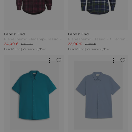
Lands' End
Lands' End
Flanellhemd Flagship Classic Fit Herren Rot by Lands' End
Flanellhemd Classic Fit Herren Blau by Lands' End
24,00 €
22,00 €
69,99 €
70,00 €
Lands' End | Versand: 6,95 €
Lands' End | Versand: 6,95 €