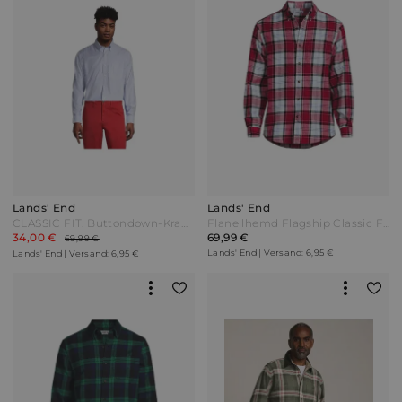
Lands' End
Lands' End
CLASSIC FIT. Buttondown-Kragen. Gemustertes Oxfordhemd Herren Blau by Lands' End
Flanellhemd Flagship Classic Fit in Tall-Größe Herren Rot by Lands' End
34,00 €
69,99 €
69,99 €
Lands' End | Versand: 6,95 €
Lands' End | Versand: 6,95 €