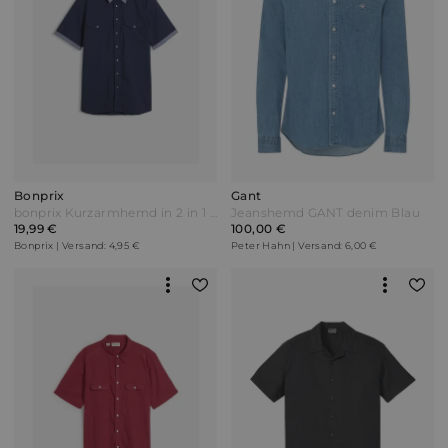
Bonprix
Gant
bonprix Kurzarmhemd in 2 in 1 Optik Blau
Jeanshemd GANT denim Blau
19,99 €
100,00 €
Bonprix | Versand: 4,95 €
Peter Hahn | Versand: 6,00 €