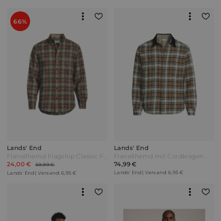
66%
Lands' End
Lands' End
Flanellhemd Flagship Classic Fit Herren Grün by Lands' End
Flanellhemd mit Cordkragen Herren Braun by Lands' End
24,00 €
74,99 €
69,99 €
Lands' End | Versand: 6,95 €
Lands' End | Versand: 6,95 €