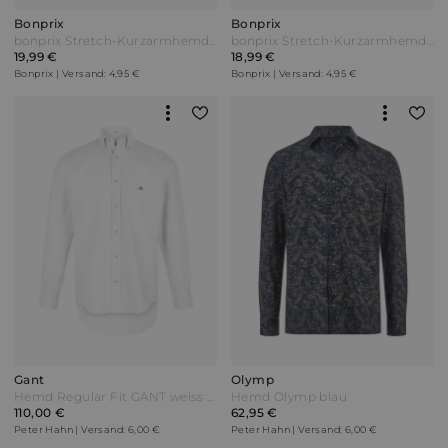
Bonprix
Bonprix
bonprix Stretch-Kurzarmhemd in Slim Fit Blau
bonprix Stretch-Kurzarmhemd in Slim Fit Blau
19,99 €
18,99 €
Bonprix | Versand: 4,95 €
Bonprix | Versand: 4,95 €
Gant
Olymp
Hemd Regular Fit GANT weiss Weiß
Hemd Olymp blau
110,00 €
62,95 €
Peter Hahn | Versand: 6,00 €
Peter Hahn | Versand: 6,00 €