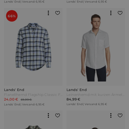
Lands' End | Versand: 6,95 €
Lands' End | Versand: 6,95 €
66%
Lands' End
Lands' End
Flanellhemd Flagship Classic Fit Herren Blau by Lands' End
Leinenhemd mit kurzen Ärmeln Classic Fit Herren Weiß by Lands' End
24,00 €
84,99 €
69,99 €
Lands' End | Versand: 6,95 €
Lands' End | Versand: 6,95 €