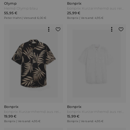
Olymp
Bonprix
Hemd Olymp blau
bonprix Kurzarmhemd aus reiner Baumwolle Rot
55,95 €
25,99 €
Peter Hahn | Versand: 6,00 €
Bonprix | Versand: 4,95 €
Bonprix
Bonprix
bonprix Kurzarmhemd aus reiner Bio-Baumwolle Schwarz
bonprix Kurzarmhemd aus reiner Baumwolle Weiß
19,99 €
15,99 €
Bonprix | Versand: 4,95 €
Bonprix | Versand: 4,95 €