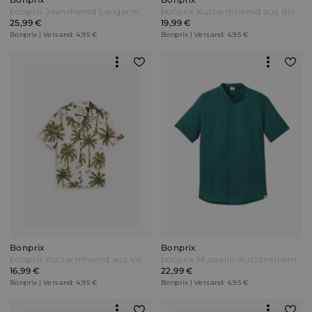
bonprix Jeanshemd Langarm aus reiner Bio-Baumwolle Blau
bonprix Kurzarmhemd aus Bio-Baumwolle in Regular Fit Weiß
25,99 €
19,99 €
Bonprix | Versand: 4,95 €
Bonprix | Versand: 4,95 €
Bonprix
Bonprix
bonprix Kurzarmhemd aus Viskose Weiß
bonprix Musselin-Kurzarmhemd Blau
16,99 €
22,99 €
Bonprix | Versand: 4,95 €
Bonprix | Versand: 4,95 €