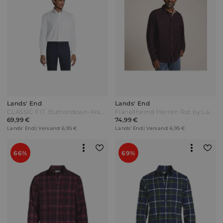
Lands' End
Lands' End
CLASSIC FIT. Buttondown-Kragen. Oxfordhemd Herren Weiß by Lands' End
Flanellhemd Herren Rot by Lands' End
69,99 €
74,99 €
Lands' End | Versand: 6,95 €
Lands' End | Versand: 6,95 €
66%
69%