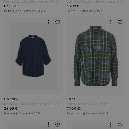
Hemd Joop! Jeans weiss Weiß
bonprix Kurzarmhemd aus luftigem Leinen-Mix Loose Fit Blau
62,95 €
36,99 €
Peter Hahn | Versand: 6,00 €
Bonprix | Versand: 4,95 €
Bonprix
Gant
bonprix Langarmhemd aus kühlendem Leinen-Mix Blau
Karo-Hemd GANT grün
24,99 €
77,00 €
Bonprix | Versand: 4,95 €
Peter Hahn | Versand: 6,00 €