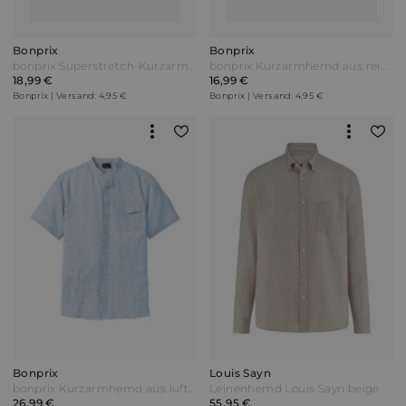
Bonprix
Bonprix
bonprix Superstretch-Kurzarmhemd aus Piqué Slim Fit Weiß
bonprix Kurzarmhemd aus reiner Baumwolle Blau
18,99 €
16,99 €
Bonprix | Versand: 4,95 €
Bonprix | Versand: 4,95 €
Bonprix
Louis Sayn
bonprix Kurzarmhemd aus luftigem Leinen-Mix Blau
Leinenhemd Louis Sayn beige
26,99 €
55,95 €