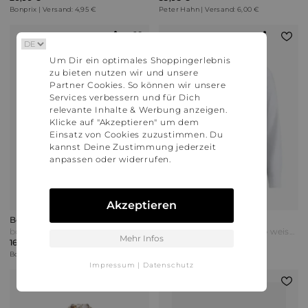
Bonprix | Versand: 4,95 €
Peter Hahn | Versand: 6,00 €
Um Dir ein optimales Shoppingerlebnis
zu bieten nutzen wir und unsere
Partner Cookies. So können wir unsere
Services verbessern und für Dich
relevante Inhalte & Werbung anzeigen.
Klicke auf "Akzeptieren" um dem
Einsatz von Cookies zuzustimmen. Du
kannst Deine Zustimmung jederzeit
anpassen oder widerrufen.
Akzeptieren
Bonprix
Olymp
bonprix Kurzarmhemd aus Viskose Schwarz
Hemd Regular Fit Olymp weiss Weiß
Mehr Infos
16,99 €
55,95 €
Bonprix | Versand: 4,95 €
Peter Hahn | Versand: 6,00 €
Impressum
|
Datenschutz