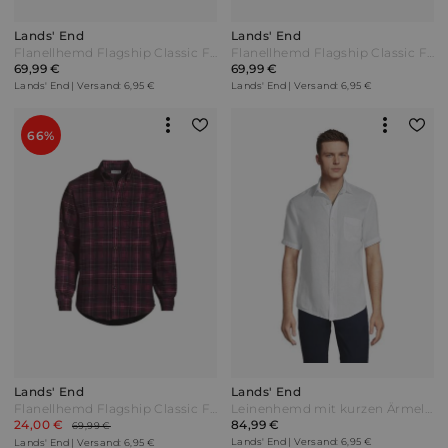
Lands' End
Lands' End
Flanellhemd Flagship Classic Fit Herren Blau by Lands' End
Flanellhemd Flagship Classic Fit Herren Blau by Lands' End
69,99 €
69,99 €
Lands' End | Versand: 6,95 €
Lands' End | Versand: 6,95 €
66%
Lands' End
Lands' End
Flanellhemd Flagship Classic Fit in Tall-Größe Herren Rot by Lands' End
Leinenhemd mit kurzen Ärmeln Classic Fit Herren Weiß by Lands' End
24,00 €
84,99 €
69,99 €
Lands' End | Versand: 6,95 €
Lands' End | Versand: 6,95 €