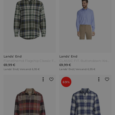
Lands' End
Lands' End
Flanellhemd Flagship Classic Fit in Tall-Größe Herren Weiß by Lands' End
CLASSIC FIT. Buttondown-Kragen. Oxfordhemd Herren Blau by Lands' End
69,99 €
69,99 €
Lands' End | Versand: 6,95 €
Lands' End | Versand: 6,95 €
69%