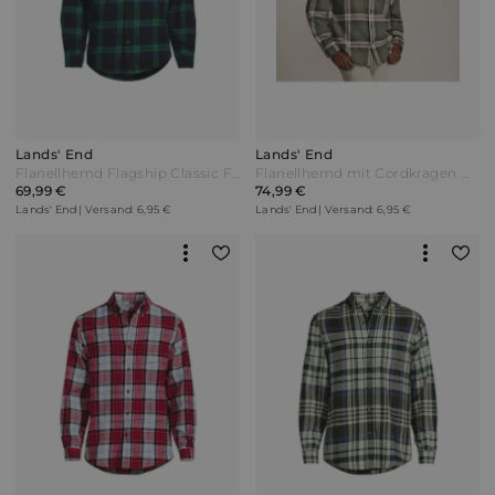
Lands' End
Lands' End
Flanellhemd Flagship Classic Fit Herren Grün by Lands' End
Flanellhemd mit Cordkragen Herren Grün by Lands' End
69,99 €
74,99 €
Lands' End | Versand: 6,95 €
Lands' End | Versand: 6,95 €