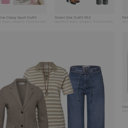
One Classy Sport Outfit
Street One Outfit RS3
Pet
h
basic
elegant
freizeitmode
sportlich
basic
elegant
freizeitmode
spo
Cec
spo