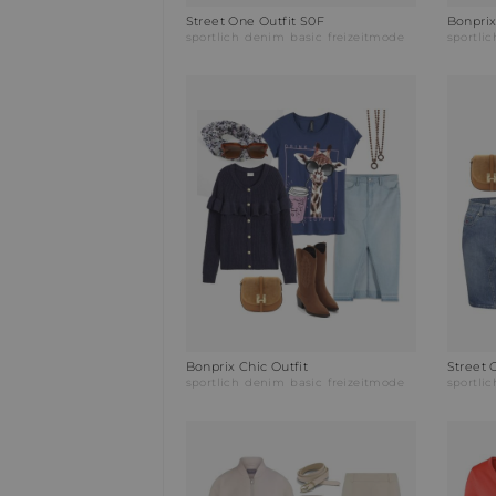
Street One Outfit S0F
Bonpri
sportlich
denim
basic
freizeitmode
sportlic
Bonprix Chic Outfit
Street 
sportlich
denim
basic
freizeitmode
sportlic