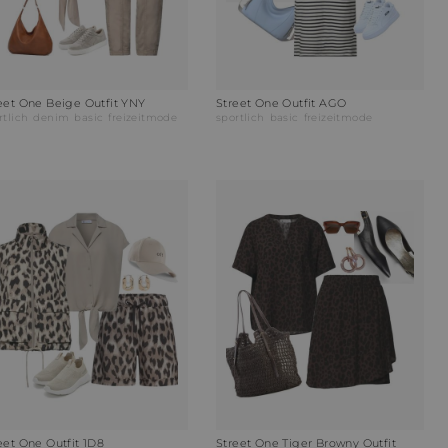
eet One Beige Outfit YNY
Street One Outfit AGO
rtlich
denim
basic
freizeitmode
sportlich
basic
freizeitmode
eet One Outfit 1D8
Street One Tiger Browny Outfit