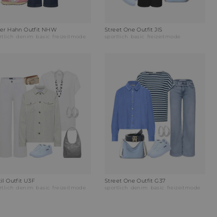
er Hahn Outfit NHW
Street One Outfit JIS
rtlich
denim
basic
freizeitmode
sportlich
basic
freizeitmode
il Outfit U3F
Street One Outfit G37
rtlich
denim
basic
freizeitmode
sportlich
denim
basic
freizeitmode