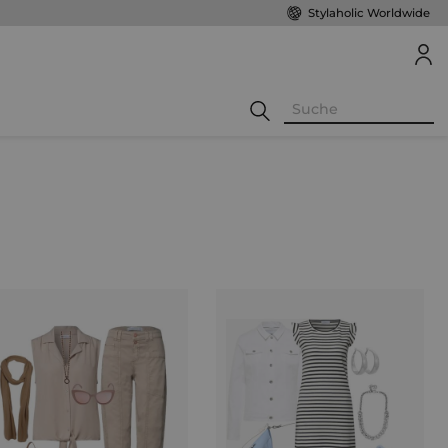
Stylaholic Worldwide