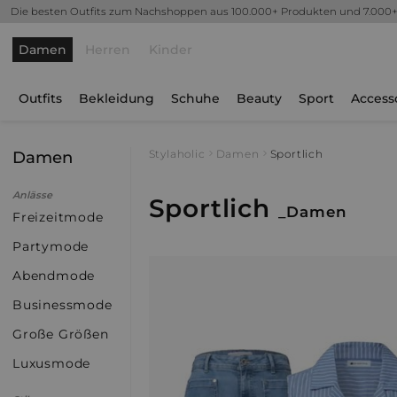
Die besten Outfits zum Nachshoppen aus 100.000+ Produkten und 7.000
Damen
Herren
Kinder
Outfits
Bekleidung
Schuhe
Beauty
Sport
Access
Damen
Stylaholic
Damen
Sportlich
Anlässe
Sportlich
_Damen
Freizeitmode
Partymode
Abendmode
Businessmode
Große Größen
Luxusmode