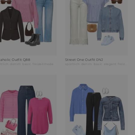
laholic Outfit Q88
Street One Outfit 0NJ
rtlich
denim
basic
freizeitmode
sportlich
denim
basic
elegant
freizeitmode