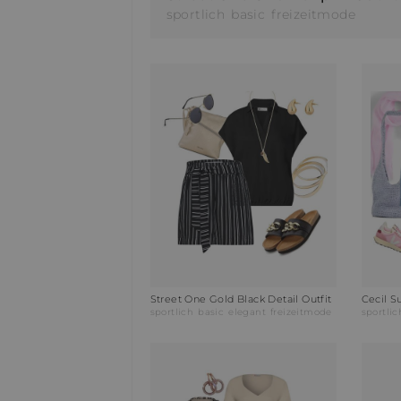
sportlich
basic
freizeitmode
Street One Gold Black Detail Outfit
Cecil S
sportlich
basic
elegant
freizeitmode
sportlic