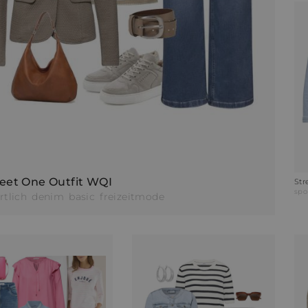
reet One Outfit WQI
Str
spo
rtlich
denim
basic
freizeitmode